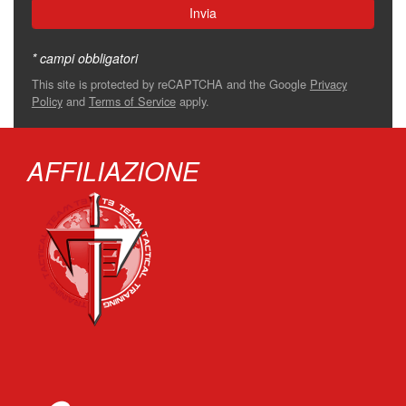
* campi obbligatori
This site is protected by reCAPTCHA and the Google
Privacy
Policy
and
Terms of Service
apply.
AFFILIAZIONE
‏‏‎ ‎‏‏‎ ‎‏‏‎ ‎‏‏‎ ‎