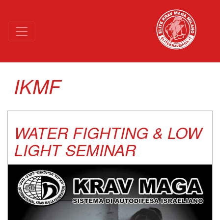
NIGHT MODE (GO TACTICAL)
IKMF
WATER FIGHTING & LOW
LIGHT SEMINAR