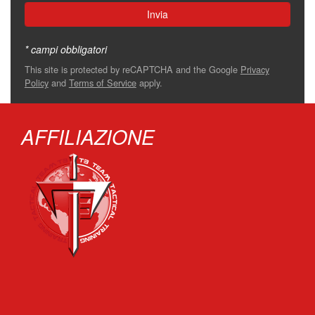
* campi obbligatori
This site is protected by reCAPTCHA and the Google
Privacy
Policy
and
Terms of Service
apply.
AFFILIAZIONE
‏‏‎ ‎‏‏‎ ‎‏‏‎ ‎‏‏‎ ‎