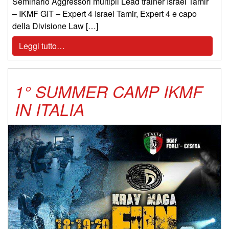
Seminario Aggressori multipli Lead trainer Israel Tamir
– IKMF GIT – Expert 4 Israel Tamir, Expert 4 e capo
della Divisione Law […]
Leggi tutto…
1° SUMMER CAMP IKMF
IN ITALIA