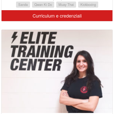
Sanda
Qwan Ki Do
Muay Thai
Kickboxing
Curriculum e credenziali