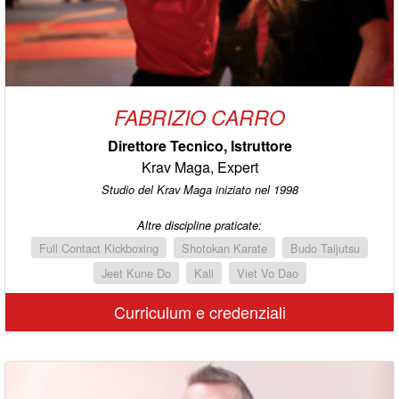
FABRIZIO CARRO
Direttore Tecnico, Istruttore
Krav Maga, Expert
Studio del Krav Maga iniziato nel 1998
Altre discipline praticate:
Full Contact Kickboxing
Shotokan Karate
Budo Taijutsu
Jeet Kune Do
Kali
Viet Vo Dao
Curriculum e credenziali