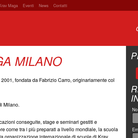
 Krav Maga
Eventi
News
Contatti
P
GA MILANO
2001, fondata da Fabrizio Carro, originariamente col
R
I
di Milano.
N
ficazioni conseguite, stage e seminari gestiti e
tore come tra i più preparati a livello mondiale, la scuola
Em
ta organizzazione internazionale di scuole di Krav