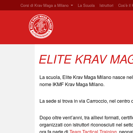
Corsi di Krav Maga a Milano
La Scuola
Istruttori
Cos’è il
ELITE KRAV MA
La scuola, Elite Krav Maga Milano nasce nel 
nome IKMF Krav Maga Milano.
La sede si trova in via Carroccio, nel centro 
Dopo oltre vent’anni, tra allievi formati, certi
organizzati con istruttori riconosciuti nel set
ora fa parte di
Team Tactical Training
, neona