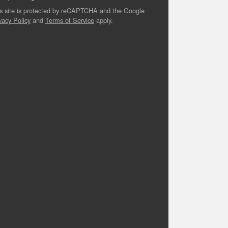
s site is protected by reCAPTCHA and the Google
vacy Policy
and
Terms of Service
apply.