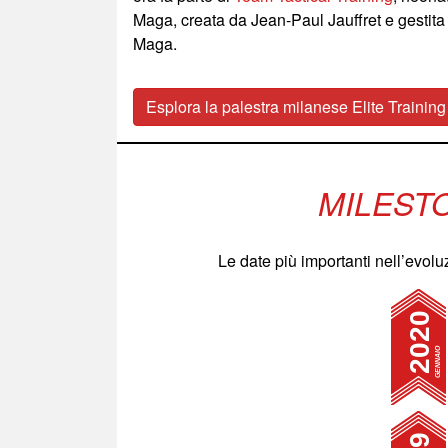
Maga, creata da Jean-Paul Jauffret e gestita d
Maga.
Esplora la palestra milanese Elite Trainin
MILEST
Le date più importanti nell’evol
2020
gennaio