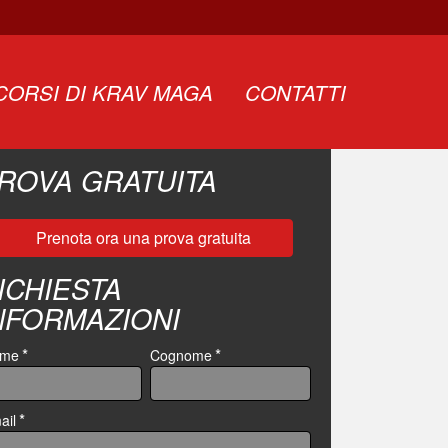
NIGHT MODE (GO TACTICAL)
CORSI DI KRAV MAGA
CONTATTI
ROVA GRATUITA
Prenota ora una prova gratuita
ICHIESTA
NFORMAZIONI
*
*
ome
Cognome
*
ail