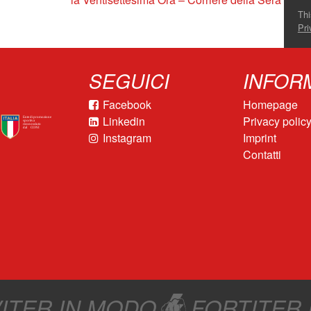
Thi
Pri
SEGUICI
INFOR
Facebook
Homepage
Linkedin
Privacy polic
Instagram
Imprint
Contatti
ITER IN MODO
FORTITER 