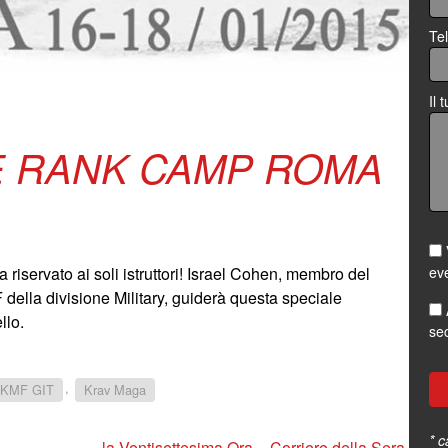
Te
Il
E RANK CAMP ROMA
eve
a riservato ai soli istruttori! Israel Cohen, membro del
 della divisione Military, guiderà questa speciale
llo.
sec
,
IKMF GIT
Krav Maga
* c
la Ventisettesima Ora – Corriere della Sera