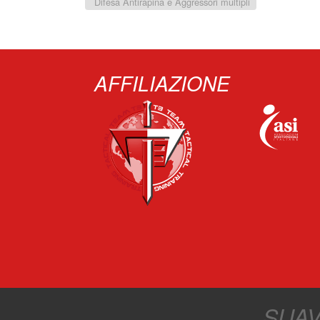
Difesa Antirapina e Aggressori multipli
POST NAVIGATION
AFFILIAZIONE
‏‏‎ ‎‏‏‎ ‎‏‏‎ ‎‏‏‎ ‎
SUAV