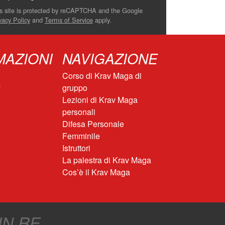
s site is protected by reCAPTCHA and the Google
vacy Policy
and
Terms of Service
apply.
MAZIONI
NAVIGAZIONE
Corso di Krav Maga di
y
gruppo
Lezioni di Krav Maga
personali
Difesa Personale
Femminile
Istruttori
La palestra di Krav Maga
Cos’è il Krav Maga
IN RE