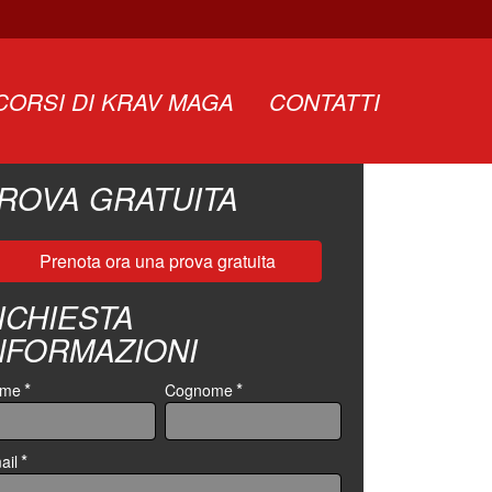
NIGHT MODE (GO TACTICAL)
CORSI DI KRAV MAGA
CONTATTI
ROVA GRATUITA
Prenota ora una prova gratuita
ICHIESTA
NFORMAZIONI
*
*
ome
Cognome
*
ail