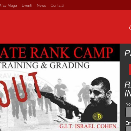
 Krav Maga
Eventi
News
Contatti
P
R
I
N
Em