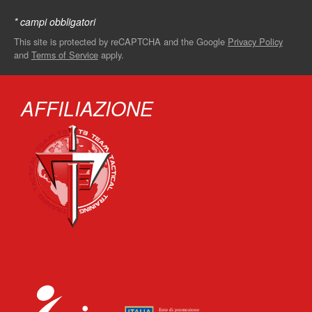
* campi obbligatori
This site is protected by reCAPTCHA and the Google
Privacy Policy
and
Terms of Service
apply.
AFFILIAZIONE
‏‏‎ ‎‏‏‎ ‎‏‏‎ ‎‏‏‎ ‎